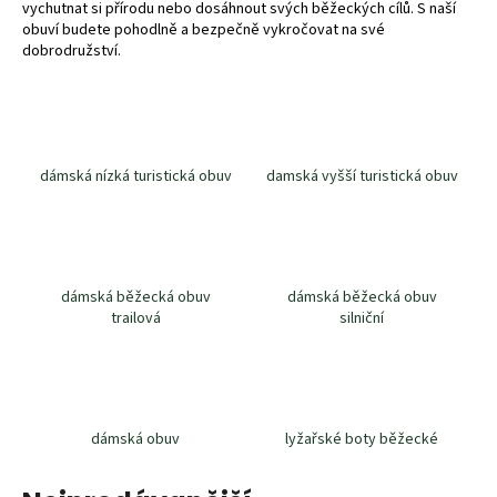
vychutnat si přírodu nebo dosáhnout svých běžeckých cílů. S naší
a
obuví budete pohodlně a bezpečně vykročovat na své
j
dobrodružství.
í
t
?
dámská nízká turistická obuv
damská vyšší turistická obuv
HLEDAT
dámská běžecká obuv
dámská běžecká obuv
trailová
silniční
D
o
p
o
dámská obuv
lyžařské boty běžecké
r
u