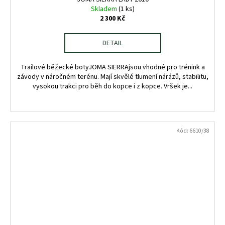
Skladem
(1 ks)
2 300 Kč
DETAIL
Trailové běžecké botyJOMA SIERRAjsou vhodné pro trénink a
závody v náročném terénu. Mají skvělé tlumení nárázů, stabilitu,
vysokou trakci pro běh do kopce i z kopce. Vršek je...
Kód:
6610/38