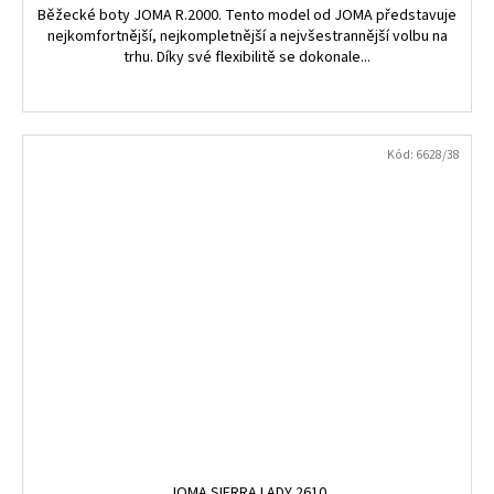
Běžecké boty JOMA R.2000. Tento model od JOMA představuje
nejkomfortnější, nejkompletnější a nejvšestrannější volbu na
trhu. Díky své flexibilitě se dokonale...
Kód:
6628/38
JOMA SIERRA LADY 2610