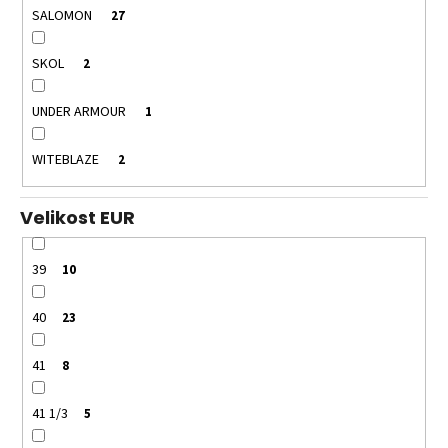
SALOMON
27
SKOL
2
UNDER ARMOUR
1
WITEBLAZE
2
Velikost EUR
39
10
40
23
41
8
41 1/3
5