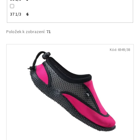
37 1/3
6
Položek k zobrazení:
71
V
Kód:
6949/38
ý
p
i
s
p
r
o
d
u
k
t