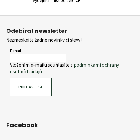
Výdejních míst po celé ČR
p
i
Z
s
u
á
Odebírat newsletter
p
Nezmeškejte žádné novinky či slevy!
a
t
E-mail
í
Vložením e-mailu souhlasíte s
podmínkami ochrany
osobních údajů
PŘIHLÁSIT SE
Facebook