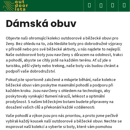
K
Přejít
Hledat
Nákup
M
Přihlášení
na
o
obsah
Zpět
Zpět
košík
š
Dámská obuv
í
C
k
o
Objevte naši ohromující kolekci outdoorové a běžecké obuvi pro
ženy. Bez ohledu na to, zda hledáte boty pro dobrodružné výpravy
p
v přírodě nebo pro své běžecké aktivity, u nás najdete to nejlepší.
o
Naše outdoorové boty jsou navrženy s důrazem na odolnost, trakci
t
a pohodlí, abyste se cítily jistě na každém terénu. Ať už jde o
turistiku, pěší výlety nebo treking, naše boty vás budou chránit a
ř
podpoří vaše dobrodružství.
e
Pokud jste sportovně založené a milujete běhání, naše kolekce
b
běžecké obuvi vám poskytne maximální pohodlí a podporu při
u
každém kroku. Jsou navrženy s ohledem na technologii, aby
poskytovaly vynikající tlumení nárazů, lehkost a optimální
j
prodyšnost. S našimi běžeckými botami budete připraveny na
e
dosažení vašich cílů a překonání každé vzdálenosti.
t
Vaše pohodlí a výkon jsou pro nás prioritou, a proto jsme pečlivě
e
vybírali každý kousek naší outdoorové a běžecké obuvi. Nechte se
inspirovat naší kolekcí a vyberte si boty, které vám pomohou
n