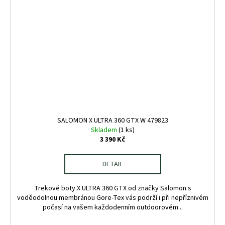
SALOMON X ULTRA 360 GTX W 479823
Skladem
(1 ks)
3 390 Kč
DETAIL
Trekové boty X ULTRA 360 GTX od značky Salomon s
voděodolnou membránou Gore-Tex vás podrží i při nepříznivém
počasí na vašem každodenním outdoorovém...