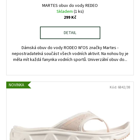
ů
MARTES obuv do vody REDEO
Skladem
(1 ks)
299 Kč
DETAIL
Dámská obuv do vody RODEO W'OS značky Martes -
nepostradatelná součást všech vodních aktivit. Na nohou by je
měla mít každá fanynka vodních sportů. Univerzální obuv do...
NOVINKA
Kód:
6842/38