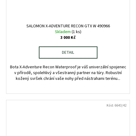
SALOMON X-ADVENTURE RECON GTX W 490966
Skladem
(1 ks)
3 000 Kč
DETAIL
Bota X-Adventure Recon Waterproof je váš univerzální spojenec
v přírodě, spolehlivý a všestranný partner na túry. Robustní
kožený svršek chrání vaše nohy před nástrahami terénu...
Kód:
6643/42