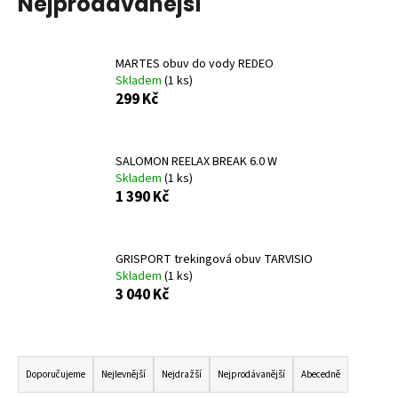
Nejprodávanější
č
u
j
e
MARTES obuv do vody REDEO
m
Skladem
(1 ks)
e
299 Kč
PROGRESS
SALOMON REELAX BREAK 6.0 W
KIDS
Skladem
(1 ks)
TRAINING
1 390 Kč
RŮŽOVÉ
599
Kč
GRISPORT trekingová obuv TARVISIO
Skladem
(1 ks)
3 040 Kč
Ř
a
Doporučujeme
Nejlevnější
Nejdražší
Nejprodávanější
Abecedně