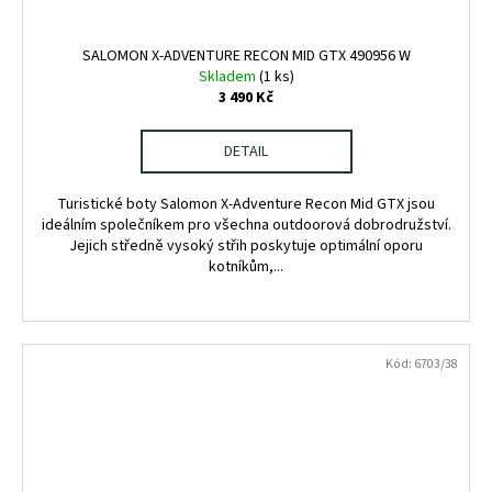
SALOMON X-ADVENTURE RECON MID GTX 490956 W
Skladem
(1 ks)
3 490 Kč
DETAIL
Turistické boty Salomon X-Adventure Recon Mid GTX jsou
ideálním společníkem pro všechna outdoorová dobrodružství.
Jejich středně vysoký střih poskytuje optimální oporu
kotníkům,...
Kód:
6703/38