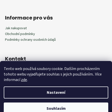
Informace pro vás
Jak nakupovat
Obchodní podmínky
Podmínky ochrany osobních údajů
Kontakt
Tento web používá soubory cookie. Dalším procházením
602292598
tohoto webu vyjadřujete souhlas s jejich používáním.. Více
602292598
informací
zde
.
Nastavení
Vytvořil Shoptet
Souhlasím
Copyright 2026
Outdoorista.cz
. Všechna práva vyhrazena.