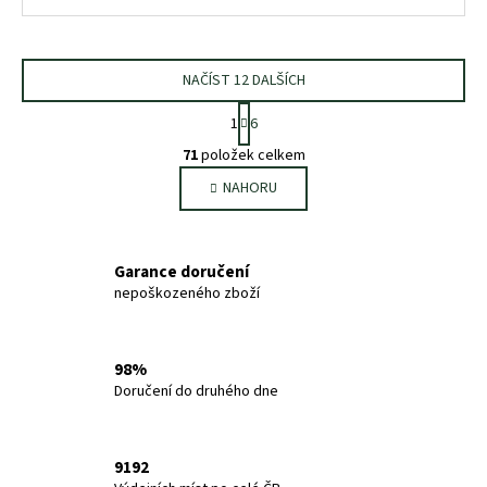
NAČÍST 12 DALŠÍCH
S
1
6
t
O
r
71
položek celkem
v
á
NAHORU
l
n
k
á
o
d
v
a
Garance doručení
á
c
nepoškozeného zboží
n
í
í
p
r
98%
v
Doručení do druhého dne
k
y
v
9192
ý