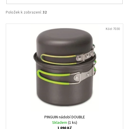
Položek k zobrazení:
32
V
Kód:
7030
ý
p
i
s
p
r
o
d
u
k
t
ů
PINGUIN nádobí DOUBLE
Skladem
(1 ks)
1 090 Kč