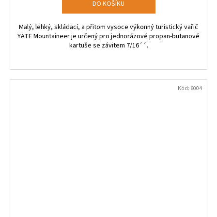
DO KOŠÍKU
Malý, lehký, skládací, a přitom vysoce výkonný turistický vařič
YATE Mountaineer je určený pro jednorázové propan-butanové
kartuše se závitem 7/16´´.
Kód:
6004