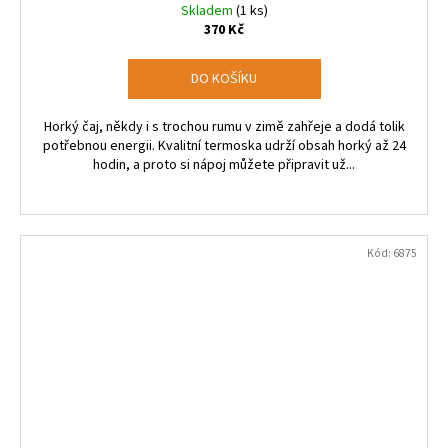
Skladem
(1 ks)
370 Kč
DO KOŠÍKU
Horký čaj, někdy i s trochou rumu v zimě zahřeje a dodá tolik
potřebnou energii. Kvalitní termoska udrží obsah horký až 24
hodin, a proto si nápoj můžete připravit už...
Kód:
6875