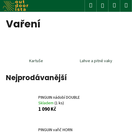
K
Přejít
Hledat
Nákup
M
Přihlášení
na
o
obsah
Zpět
Zpět
košík
š
Vaření
í
C
k
o
p
o
Kartuše
Lahve a pitné vaky
t
ř
Nejprodávanější
e
b
u
PINGUIN nádobí DOUBLE
j
Skladem
(1 ks)
e
1 090 Kč
t
e
PINGUIN vařič HORN
n