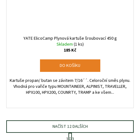
YATE ElicoCamp Plynová kartuše šroubovací 450 g
Skladem
(1 ks)
185 Kč
DO KOŠÍKU
Kartuše propan/ butan se závitem 7/16´´. Celoroční směs plynu.
Vhodná pro vařiče typu MOUNTAINEER, ALPINIST, TRAVELLER,
HPX100, HPX200, COUNRTY, TRAMP a ke všem...
NAČÍST 12 DALŠÍCH
S
1
3