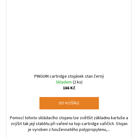
PINGUIN cartridge stojánek stan černý
Skladem
(2 ks)
166 Kč
DO KOŠÍKU
Pomocí tohoto skládacího stojanu lze zvětšit základnu kartuše a
zvýšit tak její stablitu při vaření na top-cartridge vařičích. Stojan
je vyroben z houževnatého polypropylenu,...