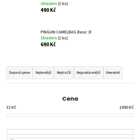
Skladem
(1 ks)
a
490 Kč
j
í
t
PINGUIN CAMELBAG Basic 3l
Skladem
(1 ks)
?
690 Kč
Ř
a
HLEDAT
Doporučujeme
Nejlevnější
Nejdražší
Nejprodávanější
Abecedně
z
e
n
Cena
D
í
o
32
Kč
1690
Kč
p
p
o
r
r
o
u
d