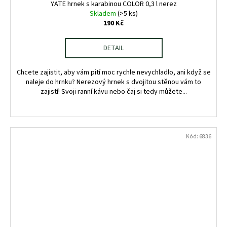
YATE hrnek s karabinou COLOR 0,3 l nerez
Skladem
(>5 ks)
190 Kč
DETAIL
Chcete zajistit, aby vám pití moc rychle nevychladlo, ani když se
naleje do hrnku? Nerezový hrnek s dvojitou stěnou vám to
zajistí! Svoji ranní kávu nebo čaj si tedy můžete...
Kód:
6836