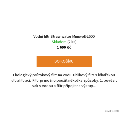
Vodní filtr Straw water Miniwell-L600
Skladem
(2 ks)
1 690 Kč
DO KOŠÍKU
Ekologický průtokový filtr na vodu. Uhlíkový filtr s lékařskou
ultrafiltrací. Filtr je možno použít několika způsoby: 1. pověsit
vak s vodou a filtr připojit na výstup...
Kód:
6818