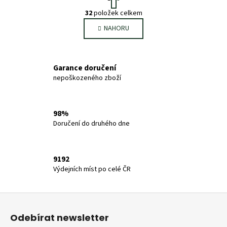
t
O
r
32
položek celkem
v
á
NAHORU
l
n
k
á
o
d
v
a
Garance doručení
á
c
nepoškozeného zboží
n
í
í
p
r
98%
v
Doručení do druhého dne
k
y
v
9192
ý
Výdejních míst po celé ČR
p
i
Z
s
u
á
Odebírat newsletter
p