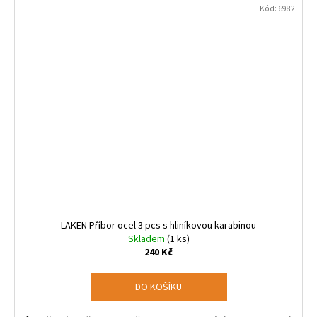
Kód:
6982
LAKEN Příbor ocel 3 pcs s hliníkovou karabinou
Skladem
(1 ks)
240 Kč
DO KOŠÍKU