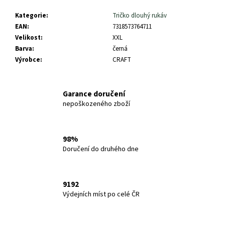
č
u
Kategorie
:
Tričko dlouhý rukáv
j
EAN
:
7318573764711
e
Velikost
:
XXL
m
Barva
:
černá
e
Výrobce
:
CRAFT
SALOMON
Garance doručení
X
ULTRA
nepoškozeného zboží
360
LTR
GTX
WROUGHT
98%
IRON/SE
Doručení do druhého dne
47979400
2
750
9192
Kč
Výdejních míst po celé ČR