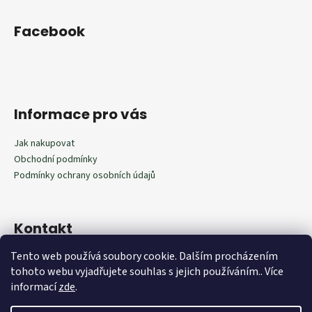
Facebook
Informace pro vás
Jak nakupovat
Obchodní podmínky
Podmínky ochrany osobních údajů
Kontakt
Tento web používá soubory cookie. Dalším procházením
602292598
tohoto webu vyjadřujete souhlas s jejich používáním.. Více
602292598
informací
zde
.