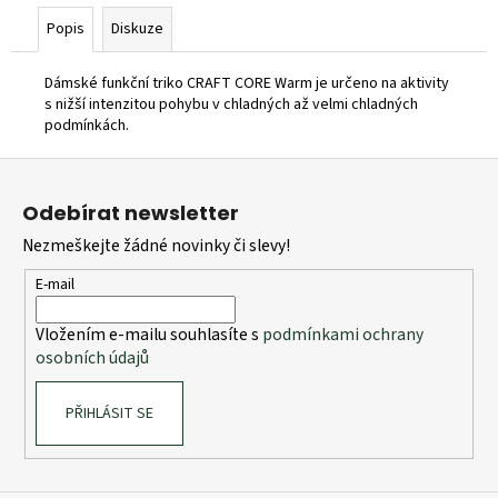
Popis
Diskuze
Dámské funkční triko CRAFT CORE Warm je určeno na aktivity
s nižší intenzitou pohybu v chladných až velmi chladných
podmínkách.
Z
á
Odebírat newsletter
p
Nezmeškejte žádné novinky či slevy!
a
t
E-mail
í
Vložením e-mailu souhlasíte s
podmínkami ochrany
osobních údajů
PŘIHLÁSIT SE