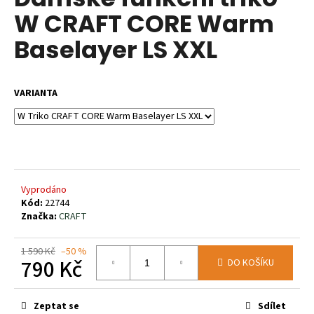
je
a
W CRAFT CORE Warm
0,0
z
j
Baselayer LS XXL
5
í
hvězdiček.
t
?
VARIANTA
HLEDAT
Vyprodáno
Kód:
22744
Značka:
CRAFT
D
o
1 590 Kč
–50 %
p
790 Kč
DO KOŠÍKU
o
r
Měrná
u
cena:
Zeptat se
Sdílet