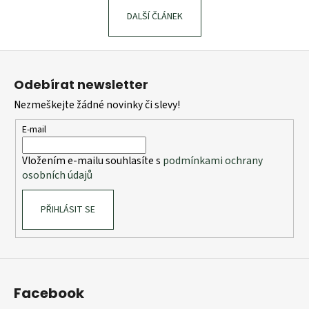
č
u
DALŠÍ ČLÁNEK
j
e
Z
m
á
e
Odebírat newsletter
p
Nezmeškejte žádné novinky či slevy!
a
PROGRESS
t
KIDS
E-mail
TRAINING
í
RŮŽOVÉ
Vložením e-mailu souhlasíte s
podmínkami ochrany
599
osobních údajů
Kč
PŘIHLÁSIT SE
Facebook