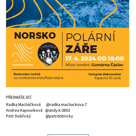
a
j
í
t
?
HLEDAT
D
PŘEDNÁŠEJÍCÍ
o
Radka Macháčková @radka.machackova.7
p
Andrea Kapounková @andy.k.0802
o
Petr Dobřický @petrdobricky
r
u