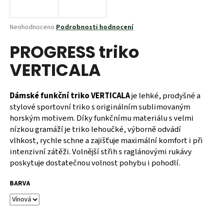
a
j
Průměrné
Neohodnoceno
Podrobnosti hodnocení
í
hodnocení
PROGRESS triko
produktu
t
je
?
VERTICALA
0,0
z
5
hvězdiček.
Dámské funkční triko VERTICALA
je lehké, prodyšné a
stylové sportovní triko s originálním sublimovaným
HLEDAT
horským motivem. Díky funkčnímu materiálu s velmi
nízkou gramáží je triko lehoučké, výborně odvádí
vlhkost, rychle schne a zajišťuje maximální komfort i při
intenzivní zátěži. Volnější střih s raglánovými rukávy
D
poskytuje dostatečnou volnost pohybu i pohodlí.
o
p
BARVA
o
r
u