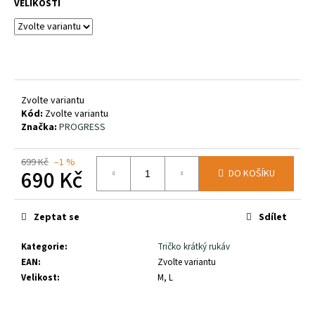
č
VELIKOSTI
u
j
e
m
e
Zvolte variantu
Kód:
Zvolte variantu
SALOMON
Značka:
PROGRESS
X
ULTRA
PIONEER
699 Kč
–1 %
MID
690 Kč
DO KOŠÍKU
GTX
W
Měrná
2
cena:
Zeptat se
Sdílet
770
Kč
Kategorie
:
Tričko krátký rukáv
EAN
:
Zvolte variantu
Velikost
:
M, L