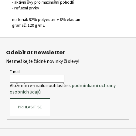
- aktivní švy pro maximální pohodlí
- reflexní prvky
materiál: 92% polyester + 8%
elastan
gramáž: 120 g/m2
Z
á
Odebírat newsletter
p
Nezmeškejte žádné novinky či slevy!
a
t
E-mail
í
Vložením e-mailu souhlasíte s
podmínkami ochrany
osobních údajů
PŘIHLÁSIT SE