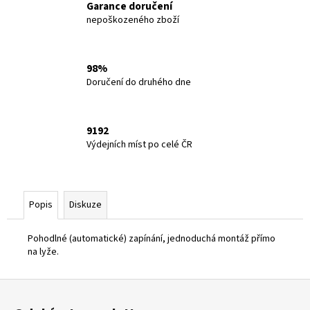
č
Garance doručení
u
nepoškozeného zboží
j
e
m
98%
e
Doručení do druhého dne
JOMA
HISPALIS
9192
MEN
Výdejních míst po celé ČR
2623
2
190
Kč
Popis
Diskuze
Pohodlné (automatické) zapínání, jednoduchá montáž přímo
na lyže.
Z
á