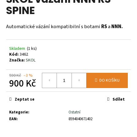
je
a
SPINE
0,0
z
j
5
í
hvězdiček.
Automatické vázání kompatibilní s botami
RS
a
NNN.
t
?
Skladem
(1 ks)
Kód:
3462
Značka:
SKOL
HLEDAT
930 Kč
–3 %
900 Kč
DO KOŠÍKU
Měrná
D
cena:
Zeptat se
Sdílet
o
p
Kategorie
:
Ostatní
o
EAN
:
8594040671402
r
u