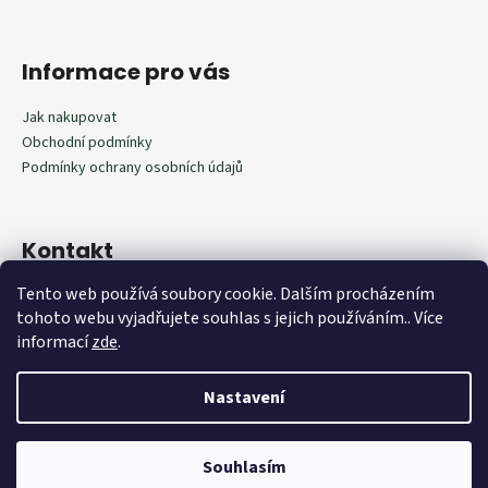
Informace pro vás
Jak nakupovat
Obchodní podmínky
Podmínky ochrany osobních údajů
Kontakt
Tento web používá soubory cookie. Dalším procházením
602292598
tohoto webu vyjadřujete souhlas s jejich používáním.. Více
602292598
informací
zde
.
Nastavení
Vytvořil Shoptet
Souhlasím
Copyright 2026
Outdoorista.cz
. Všechna práva vyhrazena.