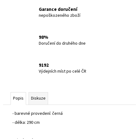
č
u
Garance doručení
j
nepoškozeného zboží
e
m
e
98%
Doručení do druhého dne
SALOMON
ULTRA
FLOW
9192
2
Výdejních míst po celé ČR
GTX
BLACK/SEDSA/INCABE
47883200
3
290
Popis
Diskuze
Kč
- barevné provedení: černá
- délka: 290 cm