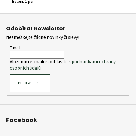
Balení: 1 pár
Z
á
Odebírat newsletter
p
Nezmeškejte žádné novinky či slevy!
a
t
E-mail
í
Vložením e-mailu souhlasíte s
podmínkami ochrany
osobních údajů
PŘIHLÁSIT SE
Facebook