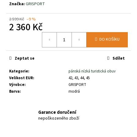
č
Značka:
GRISPORT
u
j
2 599 Kč
–9 %
e
2 360 Kč
m
e
Měrná
DO KOŠÍKU
cena:
BĚŽECKÁ
TRAILOVÁ
Zeptat se
Sdílet
OBUV
JOMA
Kategorie
:
pánská nízká turistická obuv
SIERRA
LADY
Velikost EUR
:
42, 43, 44, 45
25
Výrobce
:
GRISPORT
2
Barva
:
modrá
290
Kč
Garance doručení
nepoškozeného zboží