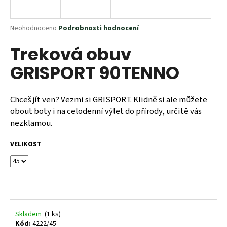
a
j
Průměrné
Neohodnoceno
Podrobnosti hodnocení
í
hodnocení
Treková obuv
produktu
t
je
?
GRISPORT 90TENNO
0,0
z
5
hvězdiček.
Chceš jít ven? Vezmi si GRISPORT. Klidně si ale můžete
obout boty i na celodenní výlet do přírody, určitě vás
HLEDAT
nezklamou.
VELIKOST
D
o
p
o
r
Skladem
(1 ks)
u
Kód:
4222/45