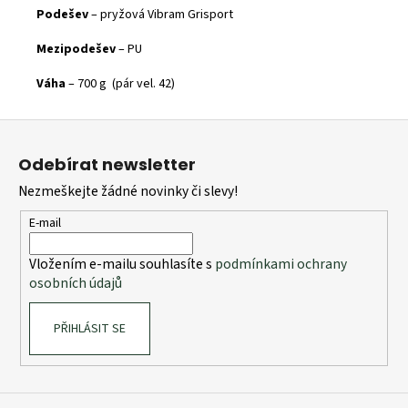
Podešev
– pryžová Vibram Grisport
Mezipodešev
– PU
Váha
– 700 g (pár vel. 42)
Z
á
Odebírat newsletter
p
Nezmeškejte žádné novinky či slevy!
a
t
E-mail
í
Vložením e-mailu souhlasíte s
podmínkami ochrany
osobních údajů
PŘIHLÁSIT SE