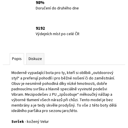
98%
Doručení do druhého dne
9192
Výdejních míst po celé ČR
Popis
Diskuze
Moderně vypadající bota pro ty, kteří si oblíbili „outdoorový
styl“ a preferují pohodlí i pro běžné nošení či do zaměstnání.
Obuv je nesmírně pohodlná díky nízké hmotnosti, dobře
padnoucímu svršku a hlavně speciálně vyvinuté podešvi
Vibram. Mezipodešev z PU „způsobuje“ měkoučký nášlap a
výborné tlumení všech nárazů při chůzi. Tento model je bez
membrány a je tedy skvěle prodyšný. To vše z této boty dělá
ideálního parťáka pro sezonu jaro/léto.
Svršek
- kožený Velur