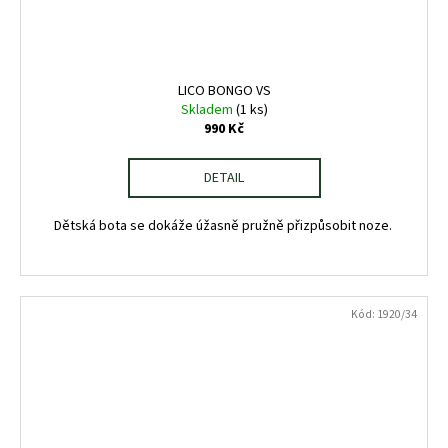
LICO BONGO VS
Skladem
(1 ks)
990 Kč
DETAIL
Dětská bota se dokáže úžasně pružně přizpůsobit noze.
Kód:
1920/34