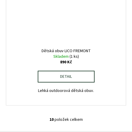
Dětská obuv LICO FREMONT
Skladem
(1 ks)
890 Kč
DETAIL
Lehká outdoorová dětská obuv.
10
položek celkem
O
v