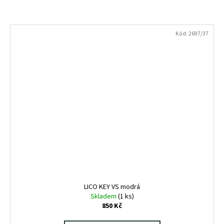
Kód:
2697/37
LICO KEY VS modrá
Skladem
(1 ks)
850 Kč