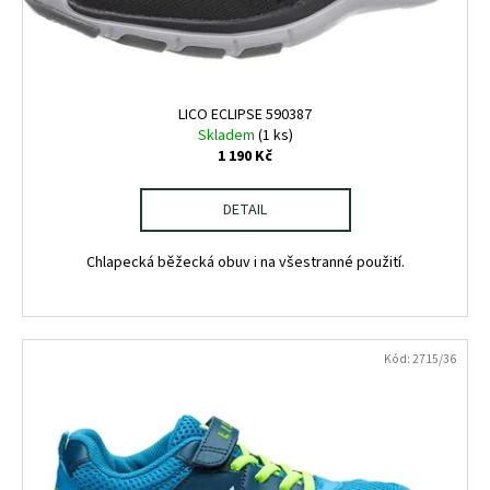
t
u
a
ů
k
j
t
í
ů
t
LICO ECLIPSE 590387
?
Skladem
(1 ks)
1 190 Kč
DETAIL
HLEDAT
Chlapecká běžecká obuv i na všestranné použití.
D
Kód:
2715/36
o
p
o
r
u