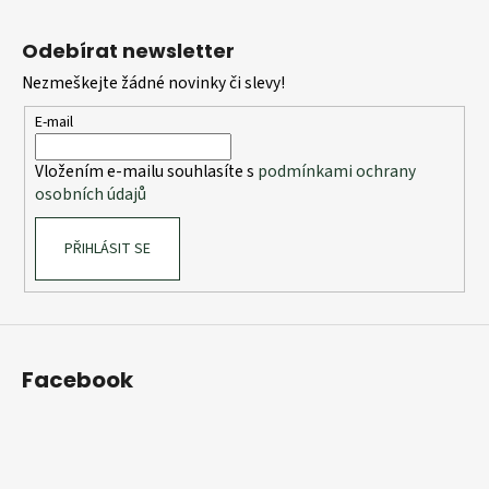
Z
l
á
á
Odebírat newsletter
d
p
a
Nezmeškejte žádné novinky či slevy!
a
c
t
E-mail
í
í
p
Vložením e-mailu souhlasíte s
podmínkami ochrany
r
osobních údajů
v
k
PŘIHLÁSIT SE
y
v
ý
p
i
s
Facebook
u