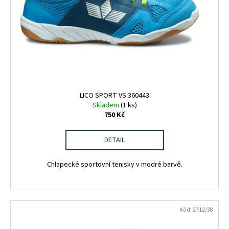
č
u
j
e
m
e
SALOMON
X
LICO SPORT VS 360443
ULTRA
Skladem
(1 ks)
360
750 Kč
LTR
GTX
WROUGHT
DETAIL
IRON/SE
47979400
Chlapecké sportovní tenisky v modré barvě.
2
750
Kč
Kód:
2712/38