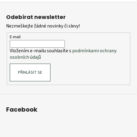
Z
á
Odebírat newsletter
p
Nezmeškejte žádné novinky či slevy!
a
t
E-mail
í
Vložením e-mailu souhlasíte s
podmínkami ochrany
osobních údajů
PŘIHLÁSIT SE
Facebook