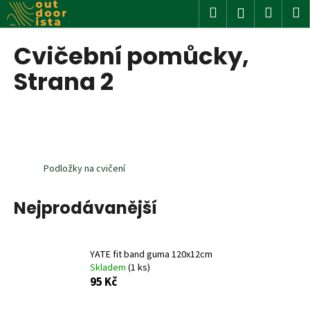
K
Přejít
Hledat
Nákup
M
Přihlášení
na
o
obsah
Zpět
Zpět
košík
š
Cvičební pomůcky
,
í
C
Strana 2
k
o
p
o
t
ř
Podložky na cvičení
e
b
Nejprodávanější
u
j
e
YATE fit band guma 120x12cm
Skladem
(1 ks)
t
95 Kč
e
n