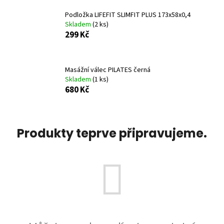
a
Podložka LIFEFIT SLIMFIT PLUS 173x58x0,4
j
Skladem
(2 ks)
299 Kč
í
t
?
Masážní válec PILATES černá
Skladem
(1 ks)
680 Kč
HLEDAT
Produkty teprve připravujeme.
D
o
p
o
r
u