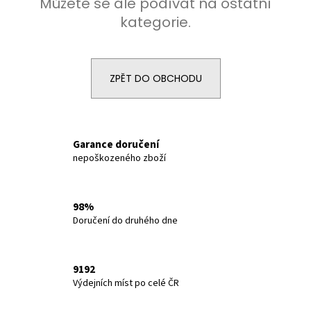
č
Můžete se ale podívat na ostatní
u
kategorie.
j
e
m
e
ZPĚT DO OBCHODU
EXPRES
MENU
KUŘECÍ
Garance doručení
VÝVAR
nepoškozeného zboží
S
MASEM
A
ZELENINOU
98%
2
Doručení do druhého dne
PORCE
109
Kč
9192
Výdejních míst po celé ČR