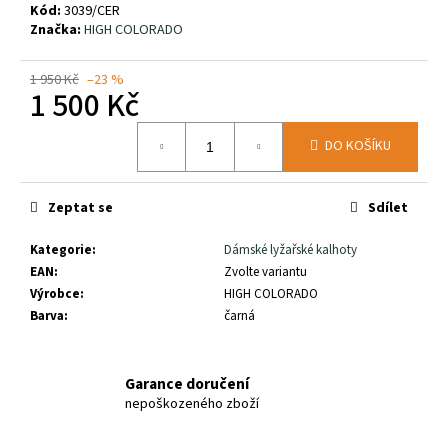
č
Kód:
3039/CER
u
Značka:
HIGH COLORADO
j
e
1 950 Kč
–23 %
m
1 500 Kč
e
Měrná
DO KOŠÍKU
cena:
YATE
VAŘIČ
NA
Zeptat se
Sdílet
TUHÝ
LÍH
Kategorie
:
Dámské lyžařské kalhoty
110
EAN
:
Zvolte variantu
Kč
Výrobce
:
HIGH COLORADO
Barva
:
čarná
Garance doručení
nepoškozeného zboží