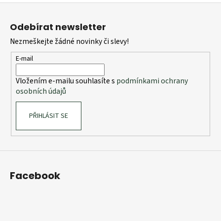
Z
á
Odebírat newsletter
p
Nezmeškejte žádné novinky či slevy!
a
t
E-mail
í
Vložením e-mailu souhlasíte s
podmínkami ochrany
osobních údajů
PŘIHLÁSIT SE
Facebook