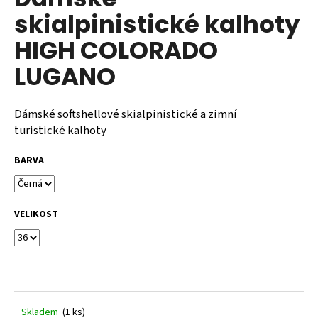
je
a
skialpinistické kalhoty
0,0
z
j
HIGH COLORADO
5
í
hvězdiček.
LUGANO
t
?
Dámské softshellové skialpinistické a zimní
turistické kalhoty
BARVA
HLEDAT
VELIKOST
D
o
p
o
r
u
Skladem
(1 ks)