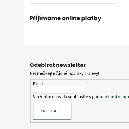
Přijímáme online platby
Z
á
Odebírat newsletter
p
Nezmeškejte žádné novinky či slevy!
a
t
E-mail
í
Vložením e-mailu souhlasíte s
podmínkami ochran
PŘIHLÁSIT SE