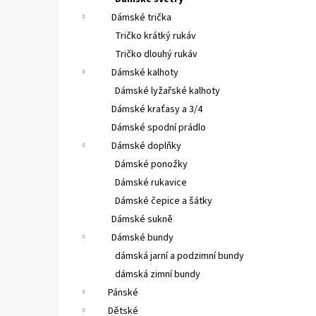
LASTING PONOŽKY FWE
l
Dámské trička
230 Kč
Tričko krátký rukáv
Tričko dlouhý rukáv
Dámské kalhoty
Dámské lyžařské kalhoty
Dámské kraťasy a 3/4
Dámské spodní prádlo
Dámské doplňky
Dámské ponožky
Dámské rukavice
Dámské čepice a šátky
Dámské sukně
Dámské bundy
dámská jarní a podzimní bundy
dámská zimní bundy
Pánské
Dětské