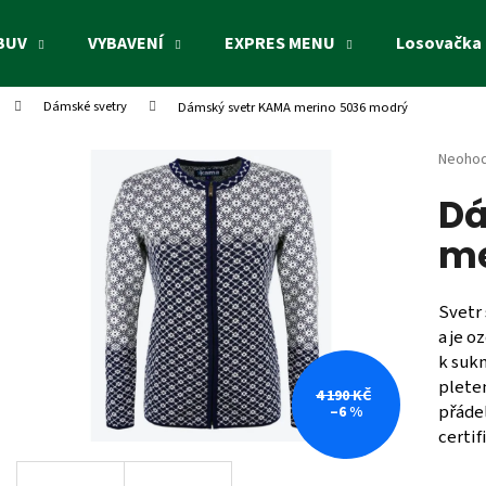
BUV
VYBAVENÍ
EXPRES MENU
Losovačka 
Dámské svetry
Dámský svetr KAMA merino 5036 modrý
Co potřebujete najít?
Průměr
Neoho
hodnoc
Dá
produk
HLEDAT
je
me
0,0
z
5
Doporučujeme
hvězdi
Svetr
a je 
k sukn
pleten
4 190 KČ
přáde
–6 %
certif