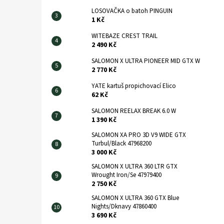
LOSOVAČKA o batoh PINGUIN
1 Kč
WITEBAZE CREST TRAIL
2 490 Kč
SALOMON X ULTRA PIONEER MID GTX W
2 770 Kč
YATE kartuš propichovací Elico
62 Kč
SALOMON REELAX BREAK 6.0 W
1 390 Kč
SALOMON XA PRO 3D V9 WIDE GTX
Turbul/Black 47968200
3 000 Kč
SALOMON X ULTRA 360 LTR GTX
Wrought Iron/Se 47979400
2 750 Kč
SALOMON X ULTRA 360 GTX Blue
Nights/Dknavy 47860400
3 690 Kč