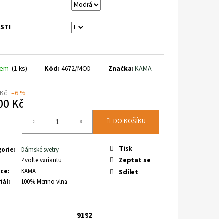
OH PINGUIN
STI
dem
(1 ks)
Kód:
4672/MOD
Značka:
KAMA
 Kč
–6 %
00 Kč
á
DO KOŠÍKU
Tisk
gorie
:
Dámské svetry
Zeptat se
Zvolte variantu
bce
:
KAMA
Sdílet
iál
:
100% Merino vlna
9192