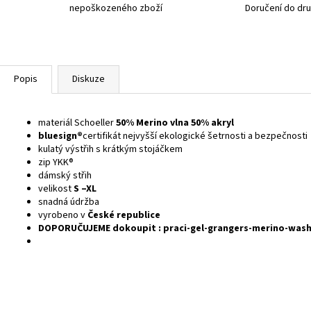
nepoškozeného zboží
Doručení do dr
Popis
Diskuze
materiál Schoeller
50% Merino vlna 50% akryl
bluesign®
certifikát nejvyšší ekologické šetrnosti a bezpečnosti
kulatý výstřih s krátkým stojáčkem
zip YKK®
dámský střih
velikost
S –XL
snadná údržba
vyrobeno v
České republice
DOPORUČUJEME dokoupit : praci-gel-grangers-merino-wash