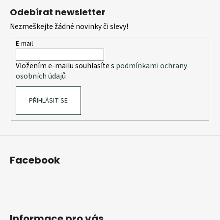
á
Odebírat newsletter
p
Nezmeškejte žádné novinky či slevy!
a
t
E-mail
í
Vložením e-mailu souhlasíte s
podmínkami ochrany
osobních údajů
PŘIHLÁSIT SE
Facebook
Informace pro vás