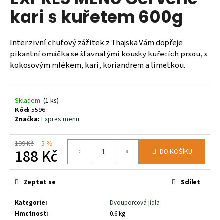
je
a
kari s kuřetem 600g
0,0
z
j
5
í
hvězdiček.
Intenzivní chuťový zážitek z Thajska Vám dopřeje
t
pikantní omáčka se šťavnatými kousky kuřecích prsou, s
?
kokosovým mlékem, kari, koriandrem a limetkou.
Skladem
(1 ks)
Kód:
5596
HLEDAT
Značka:
Expres menu
199 Kč
–5 %
188 Kč
DO KOŠÍKU
D
o
Měrná
p
cena:
Zeptat se
Sdílet
o
r
Kategorie
:
Dvouporcová jídla
u
Hmotnost
:
0.6 kg