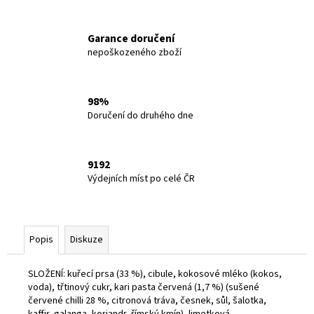
č
u
j
Garance doručení
e
nepoškozeného zboží
m
e
98%
Doručení do druhého dne
BĚŽECKÁ
TRAILOVÁ
OBUV
JOMA
9192
SIERRA
Výdejních míst po celé ČR
LADY
25
2
290
Kč
Popis
Diskuze
SLOŽENÍ: kuřecí prsa (33 %), cibule, kokosové mléko (kokos,
voda), třtinový cukr, kari pasta červená (1,7 %) (sušené
červené chilli 28 %, citronová tráva, česnek, sůl, šalotka,
kaffir, galanga, koriandr, římský kmín), limetková