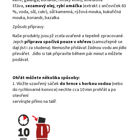
šťáva,
sezamový
olej
,
rybí
omáčka
(extrakt z ančoviček 63
%, voda, sůl, cukr), sůl kamenná, rýžová mouka, kukuřičná
mouka, koriandr, bazalka.
Způsob přípravy:
Naše produkty jsou již zcela uvařené a tepelně zpracované.
Jejich
příprava spočívá pouze v ohřevu
(samozřejmě se
dají jíst i za studena). Nemusíte přidávat žádnou vodu ani jídlo
převářet. Jídlo si tak připravíte během pár minut a můžete
podávat.
Ohřát můžete několika způsoby:
1. Vložte uzavřený sáček
do hrnce s horkou vodou
(nebo
do rychlovarné konvice) nechte cca 10 min prohřát a po
otevření
servírujte přímo na talíř.