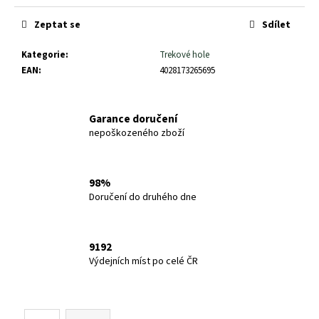
č
u
Zeptat se
Sdílet
j
e
Kategorie
:
Trekové hole
m
EAN
:
4028173265695
e
Garance doručení
WITEBAZE
nepoškozeného zboží
CREST
TRAIL
2
490
98%
Kč
Doručení do druhého dne
9192
Výdejních míst po celé ČR