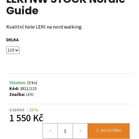
je
a
Guide
0,0
z
j
5
í
hvězdiček.
Kvalitní hole LEKI na nord walking.
t
?
DELKA
HLEDAT
Skladem
(3 ks)
Kód:
3811/115
Značka:
LEKI
D
o
2 210 Kč
–29 %
p
1 550 Kč
o
r
Měrná
DO KOŠÍKU
cena:
u