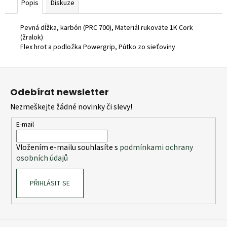
Popis
Diskuze
Pevná dĺžka, karbón (PRC 700),
Materiál rukoväte 1K Cork
(žralok)
Flex hrot a podložka Powergrip,
Pútko zo sieťoviny
Z
á
Odebírat newsletter
p
Nezmeškejte žádné novinky či slevy!
a
t
E-mail
í
Vložením e-mailu souhlasíte s
podmínkami ochrany
osobních údajů
PŘIHLÁSIT SE