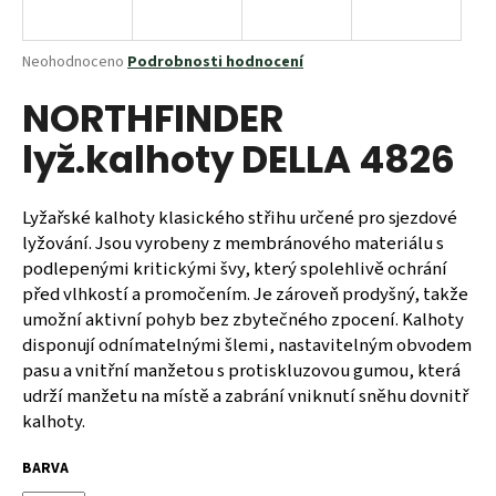
a
j
Průměrné
Neohodnoceno
Podrobnosti hodnocení
í
hodnocení
NORTHFINDER
produktu
t
je
?
lyž.kalhoty DELLA 4826
0,0
z
5
hvězdiček.
Lyžařské kalhoty klasického střihu určené pro sjezdové
lyžování. Jsou vyrobeny z membránového materiálu s
HLEDAT
podlepenými kritickými švy, který spolehlivě ochrání
před vlhkostí a promočením. Je zároveň prodyšný, takže
umožní aktivní pohyb bez zbytečného zpocení. Kalhoty
disponují odnímatelnými šlemi, nastavitelným obvodem
D
pasu a vnitřní manžetou s protiskluzovou gumou, která
o
udrží manžetu na místě a zabrání vniknutí sněhu dovnitř
p
kalhoty.
o
r
BARVA
u