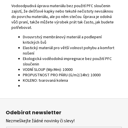
Vodoodpudivá úprava materiálu bez použití PFC sloučenin
zajistí, že dešťové kapky nebo tekuté nečistoty nevsáknou
do povrchu materiálu, ale po něm stečou. Úprava je odolná
vůči praní, takže můžete výrobek prát tak často, jak budete
potřebovat.
Dvouvrstvý membránový materiál a podlepení
kritických švů
Elastický materiál pro větší volnost pohybu a komfort
nošení
Ekologická voděodolná impregnace bez použití PFC
sloučenin
VODNÍ SLOUP (Wp:Mm):
10000
PROPUSTNOST PRO PÁRU (G/m2/24hr):
10000
KOLENO:
tvarovaná kolena
Z
á
Odebírat newsletter
p
Nezmeškejte žádné novinky či slevy!
a