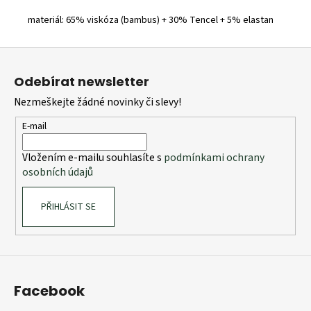
materiál: 65% viskóza (bambus) + 30% Tencel + 5% elastan
Z
á
Odebírat newsletter
p
Nezmeškejte žádné novinky či slevy!
a
t
E-mail
í
Vložením e-mailu souhlasíte s
podmínkami ochrany
osobních údajů
PŘIHLÁSIT SE
Facebook