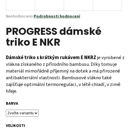
a
j
Průměrné
Neohodnoceno
Podrobnosti hodnocení
í
hodnocení
PROGRESS dámské
produktu
t
je
?
triko E NKR
0,0
z
5
hvězdiček.
Dámské triko s krátkým rukávem E NKRZ
je vyrobené z
vlákna získaného z přírodního bambusu. Díky tomu je
HLEDAT
materiál mimořádně příjemný na dotek a má přirozené
antibakteriální vlastnosti. Bambusové vlákno také
zajišťuje optimální termoregulaci, v létě chladí, v zimě
hřeje.
D
o
BARVA
p
o
r
u
VELIKOSTI