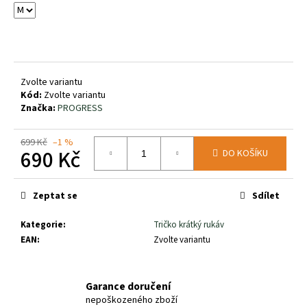
č
u
j
e
m
e
Zvolte variantu
Kód:
Zvolte variantu
Značka:
PROGRESS
SALOMON
XA
PRO
699 Kč
–1 %
690 Kč
3D
DO KOŠÍKU
V9
WIDE
Měrná
GTX
cena:
Zeptat se
Sdílet
TURBUL/BLACK
47968200
Kategorie
:
Tričko krátký rukáv
3
000
EAN
:
Zvolte variantu
Kč
Garance doručení
nepoškozeného zboží