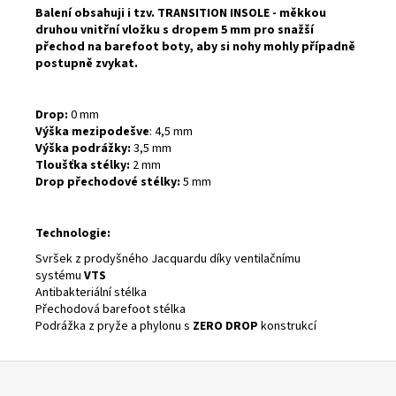
Balení obsahuji i tzv. TRANSITION INSOLE - měkkou
druhou vnitřní vložku s dropem 5 mm pro snažší
přechod na barefoot boty, aby si nohy mohly případně
postupně zvykat.
Drop:
0 mm
Výška mezipodešve
: 4,5 mm
Výška podrážky:
3,5 mm
Tloušťka stélky:
2 mm
Drop přechodové stélky:
5 mm
Technologie:
Svršek z prodyšného Jacquardu díky ventilačnímu
systému
VTS
Antibakteriální stélka
Přechodová barefoot stélka
Podrážka z pryže a phylonu s
ZERO DROP
konstrukcí
Z
á