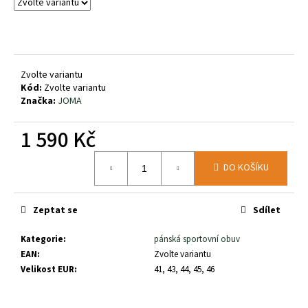
č
u
j
e
m
Zvolte variantu
e
Kód:
Zvolte variantu
Značka:
JOMA
LASTING
PONOŽKY
1 590 Kč
FWE
Měrná
230
DO KOŠÍKU
cena:
Kč
Zeptat se
Sdílet
Kategorie
:
pánská sportovní obuv
EAN
:
Zvolte variantu
Velikost EUR
:
41, 43, 44, 45, 46