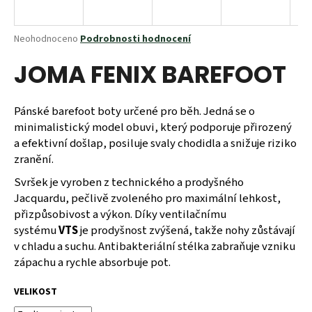
a
j
Průměrné
Neohodnoceno
Podrobnosti hodnocení
í
hodnocení
JOMA FENIX BAREFOOT
produktu
t
je
?
0,0
z
Pánské barefoot boty určené pro běh. Jedná se o
5
minimalistický model obuvi, který podporuje přirozený
hvězdiček.
a efektivní došlap, posiluje svaly chodidla a snižuje riziko
zranění.
HLEDAT
Svršek je vyroben z technického a prodyšného
Jacquardu, pečlivě zvoleného pro maximální lehkost,
přizpůsobivost a výkon. Díky ventilačnímu
D
systému
VTS
je prodyšnost zvýšená, takže nohy zůstávají
o
v chladu a suchu. Antibakteriální stélka zabraňuje vzniku
p
zápachu a rychle absorbuje pot.
o
r
VELIKOST
u