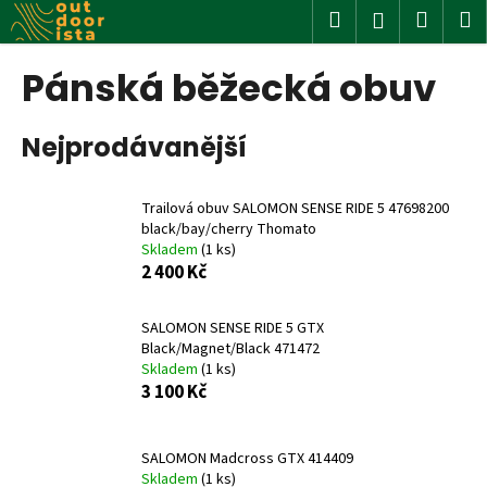
K
Přejít
Hledat
Nákup
M
Přihlášení
na
o
obsah
Zpět
Zpět
košík
š
Pánská běžecká obuv
í
C
k
Nejprodávanější
o
p
o
Trailová obuv SALOMON SENSE RIDE 5 47698200
t
black/bay/cherry Thomato
Skladem
(1 ks)
ř
2 400 Kč
e
b
SALOMON SENSE RIDE 5 GTX
u
Black/Magnet/Black 471472
j
Skladem
(1 ks)
3 100 Kč
e
t
e
SALOMON Madcross GTX 414409
n
Skladem
(1 ks)