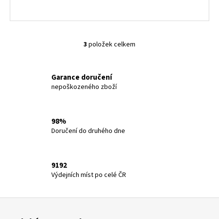
3
položek celkem
O
v
l
Garance doručení
á
nepoškozeného zboží
d
a
c
98%
í
Doručení do druhého dne
p
r
v
9192
k
Výdejních míst po celé ČR
y
v
ý
Z
p
á