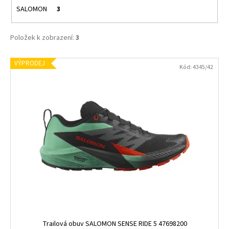
č
SALOMON
3
u
j
e
Položek k zobrazení:
3
m
e
V
VÝPRODEJ
Kód:
4345/42
ý
p
SALOMON
XA
i
PRO
3D
s
V9
p
WIDE
GTX
r
TURBUL/BLACK
o
47968200
d
3
000
u
Kč
k
t
ů
Trailová obuv SALOMON SENSE RIDE 5 47698200