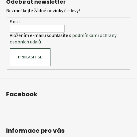
i
Odebírat newsletter
p
s
Nezmeškejte žádné novinky či slevy!
a
u
t
E-mail
í
Vložením e-mailu souhlasíte s
podmínkami ochrany
osobních údajů
PŘIHLÁSIT SE
Facebook
Informace pro vás