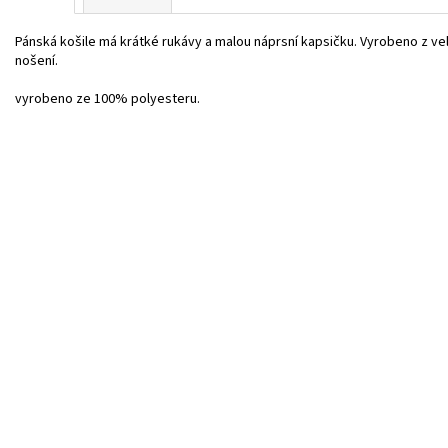
Pánská košile
má krátké rukávy a malou náprsní kapsičku. V
yrobeno z vel
nošení.
vyrobeno ze 100% polyesteru.