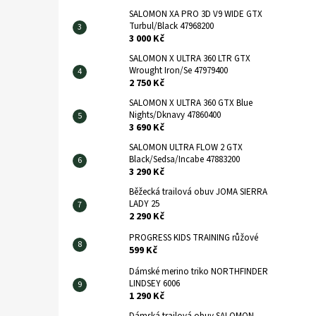
SALOMON XA PRO 3D V9 WIDE GTX
Turbul/Black 47968200
3 000 Kč
SALOMON X ULTRA 360 LTR GTX
Wrought Iron/Se 47979400
2 750 Kč
SALOMON X ULTRA 360 GTX Blue
Nights/Dknavy 47860400
3 690 Kč
SALOMON ULTRA FLOW 2 GTX
Black/Sedsa/Incabe 47883200
3 290 Kč
Běžecká trailová obuv JOMA SIERRA
LADY 25
2 290 Kč
PROGRESS KIDS TRAINING růžové
599 Kč
Dámské merino triko NORTHFINDER
LINDSEY 6006
1 290 Kč