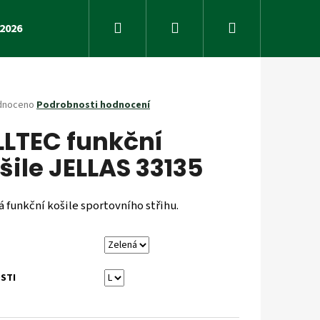
Hledat
Přihlášení
Nákupní
2026
Fyzio
Přednášky
Obchodní podmínky
košík
né
dnoceno
Podrobnosti hodnocení
ení
LLTEC funkční
tu
šile JELLAS 33135
ček.
 funkční košile sportovního střihu.
STI
Následující