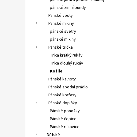
PINGUIN CARTRIDGE 230G
l
pánské zimní bundy
145 Kč
Pánské vesty
Pánské mikiny
pánské svetry
pánské mikiny
Pánské trička
Trika krátký rukáv
Trika dlouhý rukáv
Košile
Pánské kalhoty
Pánské spodní prádlo
Pánské kraťasy
Pánské doplňky
Pánské ponožky
Pánské čepice
Pánské rukavice
Dětské