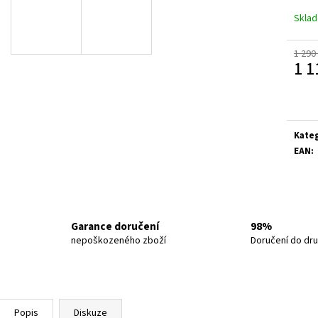
SALOMON REELAX BREAK 6.0 W
SALOMON XA PRO 
TURBUL/BLACK 47
Skla
1 390 Kč
3 000 Kč
1 290
1 1
Měrn
cena:
Kate
EAN
:
Garance doručení
98%
nepoškozeného zboží
Doručení do dr
Popis
Diskuze