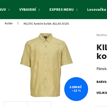
BUV
VYBAVENÍ
EXPRES MENU
Losovačka 
Košile
KILLTEC funkční košile JELLAS 33135
Co potřebujete najít?
Průměr
Neoho
hodnoc
KI
produk
HLEDAT
je
ko
0,0
z
5
Doporučujeme
hvězdi
Pánská
BARVA
1 290 KČ
–13 %
VELIKO