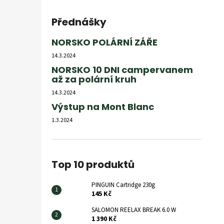
Přednášky
NORSKO POLÁRNÍ ZÁŘE
14.3.2024
NORSKO 10 DNI campervanem
až za polární kruh
14.3.2024
Výstup na Mont Blanc
1.3.2024
Top 10 produktů
PINGUIN Cartridge 230g
145 Kč
SALOMON REELAX BREAK 6.0 W
1 390 Kč