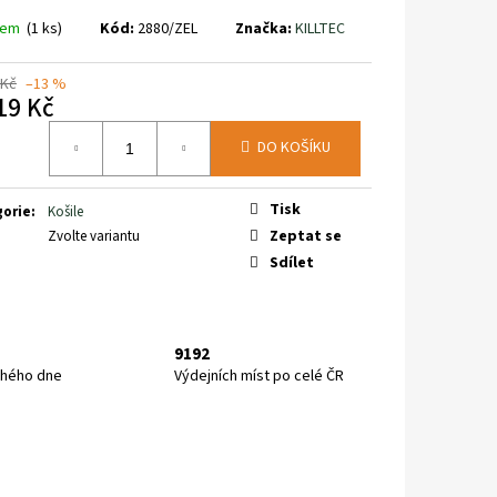
3D V9 WIDE GTX
968200
dem
(1 ks)
Kód:
2880/ZEL
Značka:
KILLTEC
 Kč
–13 %
19 Kč
á
DO KOŠÍKU
Tisk
gorie
:
Košile
Zeptat se
Zvolte variantu
Sdílet
9192
uhého dne
Výdejních míst po celé ČR