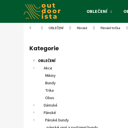
K
Přejít
na
o
OBLEČENÍ
O
obsah
Zpět
Zpět
š
do
do
í
Domů
OBLEČENÍ
Pánské
Pánské trička
k
obchodu
obchodu
P
o
Kategorie
Přeskočit
s
kategorie
t
OBLEČENÍ
r
Akce
a
Mikiny
n
Bundy
n
Trika
í
Obuv
p
Dámské
a
Pánské
n
Pánské bundy
e
pánské jarní a podzimní bundy