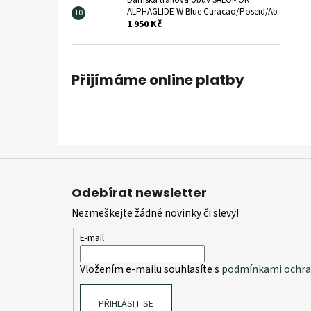
Dámská trailová obuv SALOMON
ALPHAGLIDE W Blue Curacao/Poseid/Ab
1 950 Kč
Přijímáme online platby
Z
á
Odebírat newsletter
p
Nezmeškejte žádné novinky či slevy!
a
t
E-mail
í
Vložením e-mailu souhlasíte s
podmínkami ochran
PŘIHLÁSIT SE