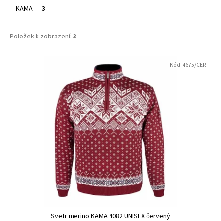
č
KAMA
3
u
j
e
Položek k zobrazení:
3
m
e
V
Kód:
4675/CER
ý
p
SALOMON
XA
i
PRO
3D
s
V9
p
WIDE
GTX
r
TURBUL/BLACK
o
47968200
d
3
000
u
Kč
k
t
ů
Svetr merino KAMA 4082 UNISEX červený