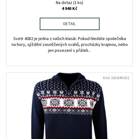
Na dotaz
(1 ks)
4 940 Kč
DETAIL
Svetr 4082 je jedna z našich klasik. Pokud hledáte společníka
na hory, sjíždění zasněžených svahů, procházky krajinou, nebo
jen posezení s přáteli...
Kód:
3204/MOD2