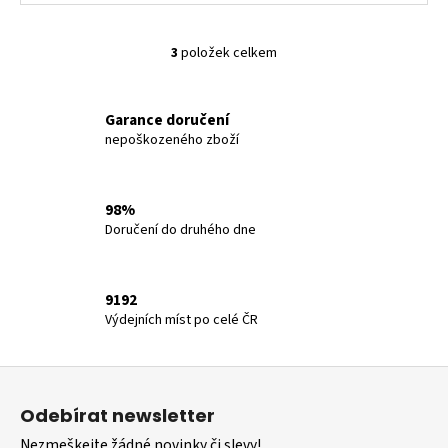
3
položek celkem
O
v
l
Garance doručení
á
nepoškozeného zboží
d
a
c
98%
í
Doručení do druhého dne
p
r
v
9192
k
Výdejních míst po celé ČR
y
v
ý
Z
p
á
i
Odebírat newsletter
p
s
Nezmeškejte žádné novinky či slevy!