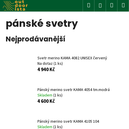
K
Přejít
Hledat
Nákup
M
Přihlášení
na
o
obsah
Zpět
Zpět
košík
š
pánské svetry
í
C
k
Nejprodávanější
o
p
o
Svetr merino KAMA 4082 UNISEX červený
t
Na dotaz
(1 ks)
ř
4 940 Kč
e
b
u
Pánský merino svetr KAMA 4054 tm.modrá
Skladem
(1 ks)
j
4 600 Kč
e
t
e
Pánský merino svetr KAMA 4105 104
n
Skladem
(1 ks)