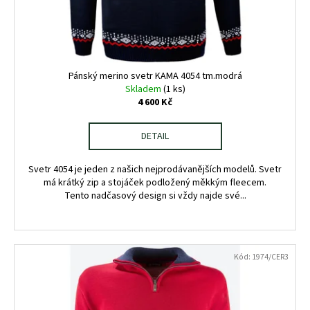
Pánský merino svetr KAMA 4054 tm.modrá
Skladem
(1 ks)
4 600 Kč
DETAIL
Svetr 4054 je jeden z našich nejprodávanějších modelů. Svetr
má krátký zip a stojáček podložený měkkým fleecem.
Tento nadčasový design si vždy najde své...
Kód:
1974/CER3