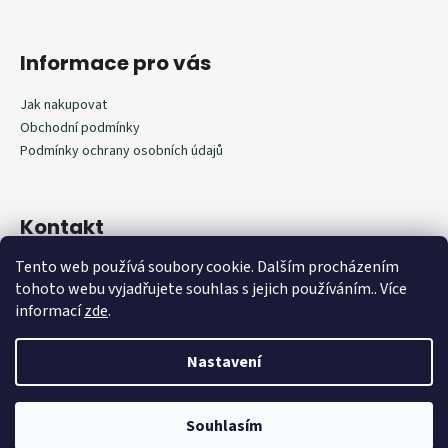
Informace pro vás
Jak nakupovat
Obchodní podmínky
Podmínky ochrany osobních údajů
Kontakt
Tento web používá soubory cookie. Dalším procházením
602292598
tohoto webu vyjadřujete souhlas s jejich používáním.. Více
602292598
informací
zde
.
Nastavení
Vytvořil Shoptet
Souhlasím
Copyright 2026
Outdoorista.cz
. Všechna práva vyhrazena.