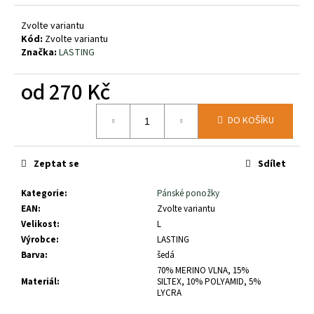
č
u
Zvolte variantu
j
Kód:
Zvolte variantu
e
Značka:
LASTING
m
e
od
270 Kč
Měrná
SALOMON
DO KOŠÍKU
cena:
ULTRA
FLOW
2
Zeptat se
Sdílet
GTX
BLACK/SEDSA/INCABE
47883200
Kategorie
:
Pánské ponožky
EAN
:
Zvolte variantu
3
290
Velikost
:
L
Kč
Výrobce
:
LASTING
Barva
:
šedá
70% MERINO VLNA, 15%
Materiál
:
SILTEX, 10% POLYAMID, 5%
LYCRA