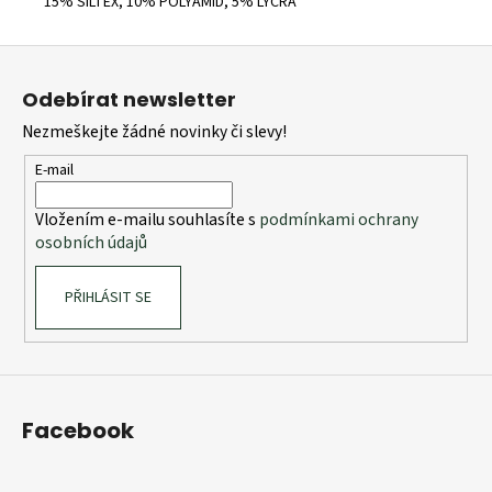
15% SILTEX, 10% POLYAMID, 5% LYCRA
Z
á
Odebírat newsletter
p
Nezmeškejte žádné novinky či slevy!
a
t
E-mail
í
Vložením e-mailu souhlasíte s
podmínkami ochrany
osobních údajů
PŘIHLÁSIT SE
Facebook