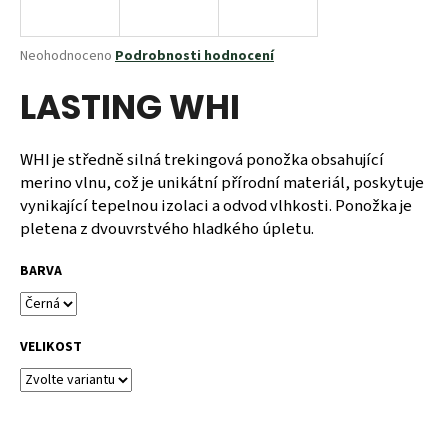
a
j
Průměrné
Neohodnoceno
Podrobnosti hodnocení
í
hodnocení
LASTING WHI
produktu
t
je
?
0,0
z
WHI je středně silná trekingová ponožka obsahující
5
merino vlnu, což je unikátní přírodní materiál, poskytuje
hvězdiček.
vynikající tepelnou izolaci a odvod vlhkosti. Ponožka je
pletena z dvouvrstvého hladkého úpletu.
HLEDAT
BARVA
D
o
VELIKOST
p
o
r
u