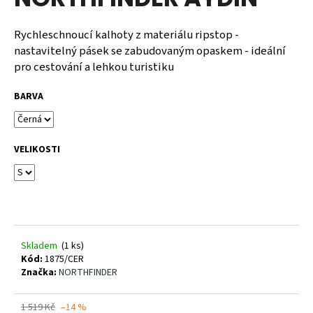
je
a
0,0
z
j
Rychleschnoucí kalhoty z materiálu ripstop -
5
nastavitelný pásek se zabudovaným opaskem - ideální
í
hvězdiček.
pro cestování a lehkou turistiku
t
?
BARVA
VELIKOSTI
HLEDAT
D
o
Skladem
(1 ks)
p
Kód:
1875/CER
o
Značka:
NORTHFINDER
r
u
1 519 Kč
–14 %