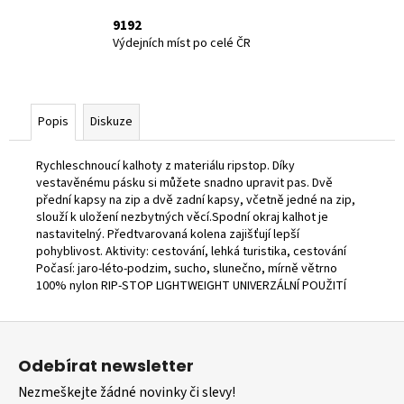
9192
Výdejních míst po celé ČR
Popis
Diskuze
Rychleschnoucí kalhoty z materiálu ripstop. Díky
vestavěnému pásku si můžete snadno upravit pas. Dvě
přední kapsy na zip a dvě zadní kapsy, včetně jedné na zip,
slouží k uložení nezbytných věcí.Spodní okraj kalhot je
nastavitelný. Předtvarovaná kolena zajišťují lepší
pohyblivost. Aktivity: cestování, lehká turistika, cestování
Počasí: jaro-léto-podzim, sucho, slunečno, mírně větrno
100% nylon RIP-STOP LIGHTWEIGHT UNIVERZÁLNÍ POUŽITÍ
Z
á
Odebírat newsletter
p
Nezmeškejte žádné novinky či slevy!
a