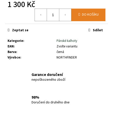
č
1 300 Kč
u
Měrná
j
DO KOŠÍKU
cena:
e
m
e
Zeptat se
Sdílet
Kategorie
:
Pánské kalhoty
SALOMON
EAN
:
Zvolte variantu
X
ULTRA
Barva
:
černá
360
Výrobce
:
NORTHFINDER
LTR
GTX
WROUGHT
IRON/SE
Garance doručení
47979400
nepoškozeného zboží
2
750
Kč
98%
Doručení do druhého dne