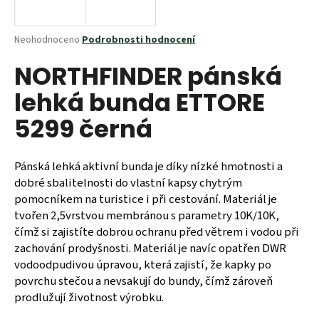
a
j
Průměrné
Neohodnoceno
Podrobnosti hodnocení
í
hodnocení
NORTHFINDER pánská
produktu
t
je
?
lehká bunda ETTORE
0,0
z
5299 černá
5
hvězdiček.
Pánská lehká aktivní bunda je díky nízké hmotnosti a
HLEDAT
dobré sbalitelnosti do vlastní kapsy chytrým
pomocníkem na turistice i při cestování. Materiál je
tvořen 2,5vrstvou membránou s parametry 10K/10K,
D
čímž si zajistíte dobrou ochranu před větrem i vodou při
o
zachování prodyšnosti. Materiál je navíc opatřen DWR
p
vodoodpudivou úpravou, která zajistí, že kapky po
o
povrchu stečou a nevsakují do bundy, čímž zároveň
r
prodlužují životnost výrobku.
u