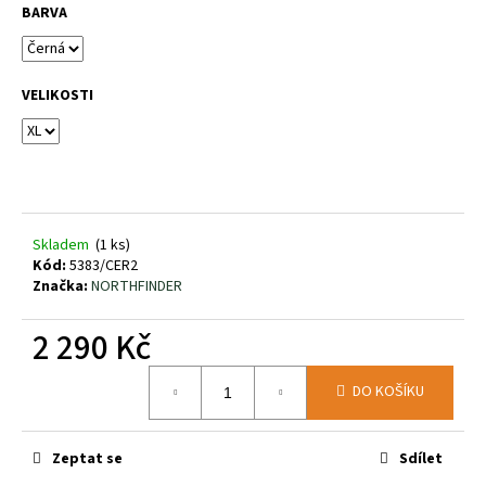
č
BARVA
u
j
e
m
VELIKOSTI
e
SALOMON
X
ULTRA
360
Skladem
(1 ks)
GTX
Kód:
5383/CER2
BLUE
Značka:
NORTHFINDER
NIGHTS/DKNAVY
47860400
2 290 Kč
3
690
Měrná
Kč
DO KOŠÍKU
cena:
Zeptat se
Sdílet