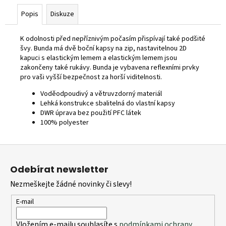
Popis
Diskuze
K odolnosti před nepříznivým počasím přispívají také podšité
švy. Bunda má dvě boční kapsy na zip, nastavitelnou 2D
kapuci s elastickým lemem a elastickým lemem jsou
zakončeny také rukávy. Bunda je vybavena reflexními prvky
pro vaši vyšší bezpečnost za horší viditelnosti.
Voděodpoudivý a větruvzdorný materiál
Lehká konstrukce sbalitelná do vlastní kapsy
DWR úprava bez použití PFC látek
100% polyester
Z
á
Odebírat newsletter
p
Nezmeškejte žádné novinky či slevy!
a
t
E-mail
í
Vložením e-mailu souhlasíte s
podmínkami ochrany