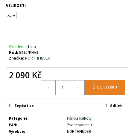
č
VELIKOSTI
u
j
e
m
e
Skladem
(1 ks)
EXPRES
Kód:
5215/KHA3
MENU
Značka:
NORTHFINDER
KUŘE
NA
PAPRICE
2 090 Kč
169
Měrná
Kč
DO KOŠÍKU
cena:
Zeptat se
Sdílet
Kategorie
:
Pánské kalhoty
EAN
:
Zvolte variantu
Výrobce
:
NORTHFINDER