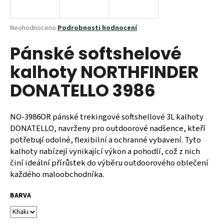
a
j
Průměrné
Neohodnoceno
Podrobnosti hodnocení
í
hodnocení
Pánské softshelové
produktu
t
je
?
kalhoty NORTHFINDER
0,0
z
DONATELLO 3986
5
hvězdiček.
NO-3986OR pánské trekingové softshellové 3L kalhoty
HLEDAT
DONATELLO, navrženy pro outdoorové nadšence, kteří
potřebují odolné, flexibilní a ochranné vybavení. Tyto
kalhoty nabízejí vynikající výkon a pohodlí, což z nich
D
činí ideální přírůstek do výběru outdoorového oblečení
o
každého maloobchodníka.
p
o
BARVA
r
u