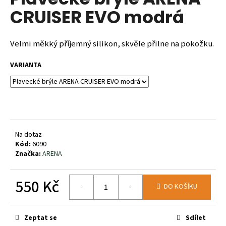
je
a
CRUISER EVO modrá
0,0
z
j
5
í
hvězdiček.
Velmi měkký příjemný silikon, skvěle přilne na pokožku.
t
?
VARIANTA
HLEDAT
Na dotaz
Kód:
6090
Značka:
ARENA
D
o
550 Kč
p
DO KOŠÍKU
o
Měrná
r
cena:
u
Zeptat se
Sdílet