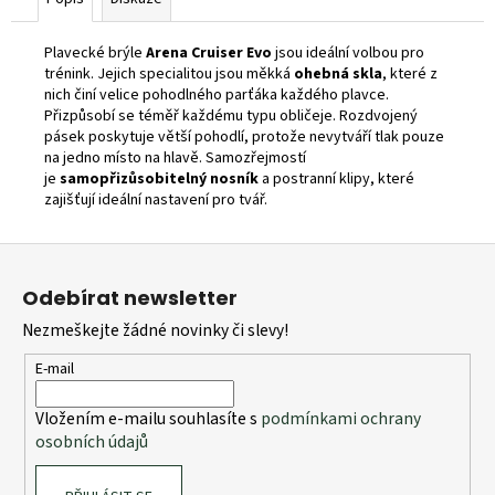
Plavecké brýle
Arena Cruiser Evo
jsou ideální volbou pro
trénink. Jejich specialitou jsou měkká
ohebná skla
, které z
nich činí velice pohodlného parťáka každého plavce.
Přizpůsobí se téměř každému typu obličeje. Rozdvojený
pásek poskytuje větší pohodlí, protože nevytváří tlak pouze
na jedno místo na hlavě. Samozřejmostí
je
samopřizůsobitelný
nosník
a postranní klipy, které
zajišťují ideální nastavení pro tvář.
Z
á
Odebírat newsletter
p
Nezmeškejte žádné novinky či slevy!
a
t
E-mail
í
Vložením e-mailu souhlasíte s
podmínkami ochrany
osobních údajů