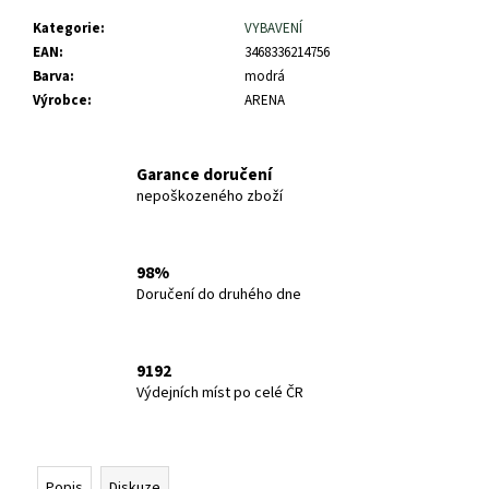
č
u
Kategorie
:
VYBAVENÍ
j
EAN
:
3468336214756
e
Barva
:
modrá
m
Výrobce
:
ARENA
e
Garance doručení
SALOMON
nepoškozeného zboží
XA
PRO
3D
V9
98%
WIDE
Doručení do druhého dne
GTX
TURBUL/BLACK
47968200
3
9192
000
Výdejních míst po celé ČR
Kč
Popis
Diskuze