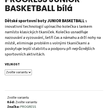
je
a
BASKETBALL bílá
0,0
z
j
5
í
hvězdiček.
Dětské sportovní boty JUNIOR BASKETBALL
s
t
inovativní technologií upínacího kolečka s lankem
?
namísto klasických tkaniček. Kolečko usnadňuje
nazouvání a vyzouvání, šetří čas a námahu a drží nohy na
místě, eliminuje problém s volnými tkaničkami a
poskytuje lepší stabilitu a podporu při nejrůznějších
sportovních aktivitách.
HLEDAT
VELIKOST
D
o
p
o
r
Zvolte variantu
Kód:
Zvolte variantu
u
Značka:
PROGRESS