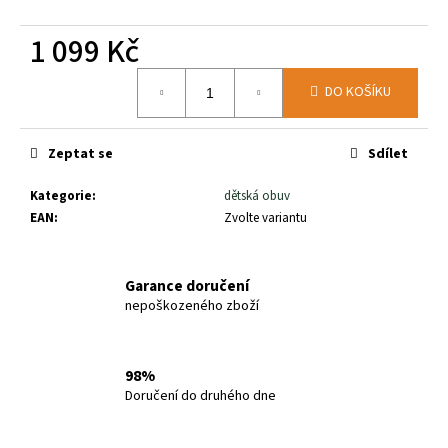
č
u
1 099 Kč
j
e
Měrná
m
DO KOŠÍKU
cena:
e
Zeptat se
Sdílet
PROGRESS
KIDS
Kategorie
:
dětská obuv
TRAINING
EAN
:
Zvolte variantu
RŮŽOVÉ
599
Kč
Garance doručení
nepoškozeného zboží
98%
Doručení do druhého dne