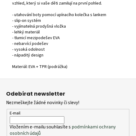
vzhled, který si vaše děti zamilují na první pohled.
- utahování boty pomocí upínacího kolečka s lankem
- slip-on systém
- vyjímatelná prodyšná vložka
- lehký materiál
- tlumicí mezipodešev EVA
- nebarvící podešev
- vysoká odolnost
- nápaditý design
Materiál: EVA + TPR (podrážka)
Z
á
Odebírat newsletter
p
Nezmeškejte žádné novinky či slevy!
a
t
E-mail
í
Vložením e-mailu souhlasíte s
podmínkami ochrany
osobních údajů