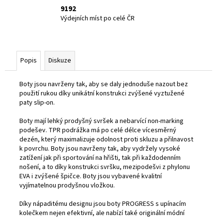
9192
Výdejních míst po celé ČR
Popis
Diskuze
Boty jsou navrženy tak, aby se daly jednoduše nazout bez
použití rukou díky unikátní konstrukci zvýšené vyztužené
paty slip-on.
Boty mají lehký prodyšný svršek a nebarvící non-marking
podešev. TPR podrážka má po celé délce vícesměrný
dezén, který maximalizuje odolnost proti skluzu a přilnavost
k povrchu. Boty jsou navrženy tak, aby vydržely vysoké
zatížení jak při sportování na hřišti, tak při každodenním
nošení, a to díky konstrukci svršku, mezipodešvi z phylonu
EVA i zvýšené špičce. Boty jsou vybavené kvalitní
vyjímatelnou prodyšnou vložkou.
Díky nápaditému designu jsou boty PROGRESS s upínacím
kolečkem nejen efektivní, ale nabízí také originální módní