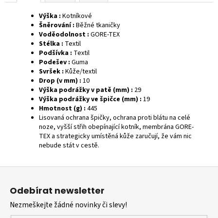
Výška :
Kotníkové
Šněrování :
Běžné tkaničky
Voděodolnost :
GORE-TEX
Stélka :
Textil
Podšívka :
Textil
Podešev :
Guma
Svršek :
Kůže/textil
Drop (v mm) :
10
Výška podrážky v patě (mm) :
29
Výška podrážky ve špičce (mm) :
19
Hmotnost (g) :
445
Lisovaná ochrana špičky, ochrana proti blátu na celé
noze, vyšší střih obepínající kotník, membrána GORE-
TEX a strategicky umístěná kůže zaručují, že vám nic
nebude stát v cestě.
Z
á
Odebírat newsletter
p
Nezmeškejte žádné novinky či slevy!
a