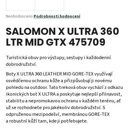
a
j
Průměrné
Neohodnoceno
Podrobnosti hodnocení
í
hodnocení
SALOMON X ULTRA 360
produktu
t
je
?
LTR MID GTX 475709
0,0
z
5
hvězdiček.
Turistická obuv pro výstupy, sestupy i každodenní
dobrodružství.
HLEDAT
Boty X ULTRA 360 LEATHER MID GORE-TEX využívají
osvědčenou ochranu kůže a přizpůsobují ji novému
pohledu na outdoor. Tato treková obuv vychází z odkazu
D
ikonických bot X ULTRA a poskytuje nejlepší přilnavost,
o
stabilitu a nepromokavou ochranu v každém terénu, ať
p
už se rozhodnete pro jakékoliv dobrodružství. S
o
odpruženou mezipodešví, membránou GORE-TEX
r
a robustní kůží tam, kde ji potřebujete.
u