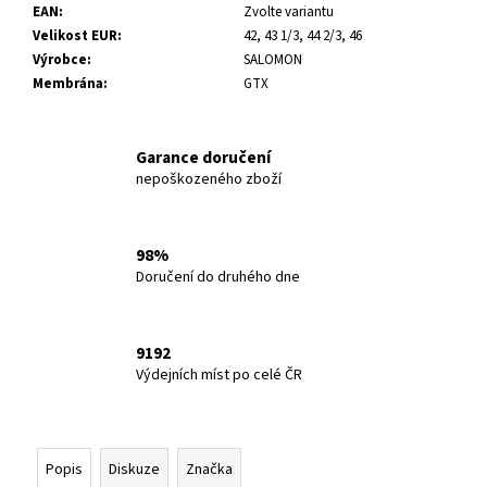
EAN
:
Zvolte variantu
Velikost EUR
:
42, 43 1/3, 44 2/3, 46
Výrobce
:
SALOMON
Membrána
:
GTX
Garance doručení
nepoškozeného zboží
98%
Doručení do druhého dne
9192
Výdejních míst po celé ČR
Popis
Diskuze
Značka