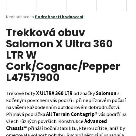
a
j
Průměrné
Neohodnoceno
Podrobnosti hodnocení
í
hodnocení
Trekková obuv
produktu
t
je
?
Salomon X Ultra 360
0,0
z
LTR W
5
hvězdiček.
Cork/Cognac/Pepper
HLEDAT
L47571900
Trekové boty
X ULTRA 360 LTR
od značky
Salomon
s
D
koženým povrchem vás podrží i při nepříznivém počasí
o
na vašem každodenním outdoorovém dobrodružství.
p
Přilnavá podrážka
All Terrain Contagrip®
vás podrží na
o
všech různých površích. Konstrukce
Advanced
r
Chassis™
přináší boční stabilitu, kterou cítíte, aniž by
u
omezovala volnost pohybu. Rychlošněrování usnadní a