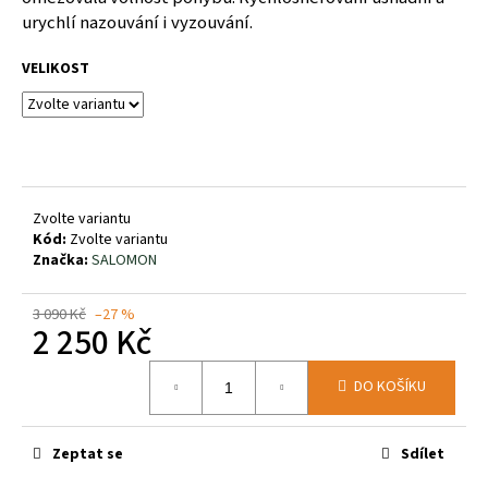
č
urychlí nazouvání i vyzouvání.
u
j
VELIKOST
e
m
e
YATE
KARTUŠ
Zvolte variantu
PROPICHOVACÍ
Kód:
Zvolte variantu
ELICO
Značka:
SALOMON
62
Kč
3 090 Kč
–27 %
2 250 Kč
Měrná
DO KOŠÍKU
cena:
Zeptat se
Sdílet