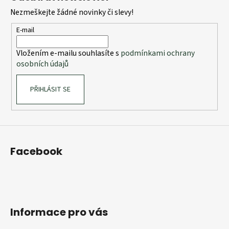
p
Nezmeškejte žádné novinky či slevy!
a
t
E-mail
í
Vložením e-mailu souhlasíte s
podmínkami ochrany
osobních údajů
PŘIHLÁSIT SE
Facebook
Informace pro vás