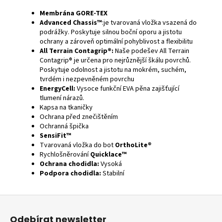
Membrána GORE-TEX
Advanced Chassis™
:je tvarovaná vložka vsazená do
podrážky. Poskytuje silnou boční oporu a jistotu
ochrany a zároveň optimální pohyblivost a flexibilitu
All Terrain Contagrip®:
Naše podešev All Terrain
Contagrip® je určena pro nejrůznější škálu povrchů.
Poskytuje odolnost a jistotu na mokrém, suchém,
tvrdém i nezpevněném povrchu
EnergyCell:
Vysoce funkční EVA pěna zajišťující
tlumení nárazů.
Kapsa na tkaničky
Ochrana před znečištěním
Ochranná špička
SensiFit™
Tvarovaná vložka do bot
OrthoLite®
Rychlošněrování
Quicklace™
Ochrana chodidla:
Vysoká
Podpora chodidla:
Stabilní
Z
á
Odebírat newsletter