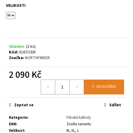
č
VELIKOSTI
u
j
e
m
e
Skladem
(1 ks)
BĚŽECKÁ
Kód:
5167/CER
TRAILOVÁ
Značka:
NORTHFINDER
OBUV
JOMA
SIERRA
2 090 Kč
LADY
25
Měrná
DO KOŠÍKU
cena:
2
290
Kč
Zeptat se
Sdílet
Kategorie
:
Pánské kalhoty
EAN
:
Zvolte variantu
Velikost
:
M, XL, L