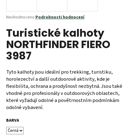
a
j
Průměrné
Neohodnoceno
Podrobnosti hodnocení
í
hodnocení
Turistické kalhoty
produktu
t
je
?
NORTHFINDER FIERO
0,0
z
3987
5
hvězdiček.
Tyto kalhoty jsou ideální pro trekking, turistiku,
HLEDAT
horolezectví a další outdoorové aktivity, kde je
flexibilita, ochrana a prodyšnost nezbytná. Jsou také
vhodné pro profesionály v outdoorových oblastech,
D
které vyžadují odolné a povětrnostním podmínkám
o
odolné vybavení.
p
o
BARVA
r
u