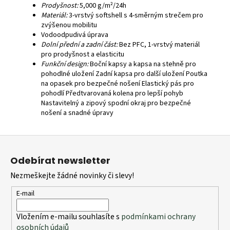
Prodyšnost:
5,000 g/m²/24h
Materiál:
3-vrstvý softshell s 4-směrným strečem pro
zvýšenou mobilitu
Vodoodpudivá úprava
Dolní přední a zadní část:
Bez PFC, 1-vrstvý materiál
pro prodyšnost a elasticitu
Funkční design:
Boční kapsy a kapsa na stehně pro
pohodlné uložení Zadní kapsa pro další uložení Poutka
na opasek pro bezpečné nošení Elastický pás pro
pohodlí Předtvarovaná kolena pro lepší pohyb
Nastavitelný a zipový spodní okraj pro bezpečné
nošení a snadné úpravy
Z
á
Odebírat newsletter
p
Nezmeškejte žádné novinky či slevy!
a
t
E-mail
í
Vložením e-mailu souhlasíte s
podmínkami ochrany
osobních údajů