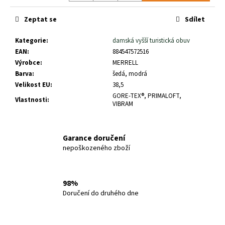
č
u
Zeptat se
Sdílet
j
e
Kategorie
:
damská vyšší turistická obuv
m
EAN
:
884547572516
e
Výrobce
:
MERRELL
Barva
:
šedá, modrá
Velikost EU
:
38,5
SALOMON
REELAX
GORE-TEX®, PRIMALOFT,
Vlastnosti
:
BREAK
VIBRAM
6.0
W
1
Garance doručení
390
nepoškozeného zboží
Kč
98%
Doručení do druhého dne