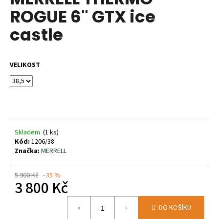
je
R
a
ROGUE 6" GTX ice
0,0
z
j
M
castle
5
í
hvězdiček.
A
t
?
VELIKOST
HLEDAT
Skladem
(1 ks)
Kód:
1206/38-
Značka:
MERRELL
D
o
5 900 Kč
–35 %
p
3 800 Kč
o
r
Měrná
DO KOŠÍKU
u
cena: