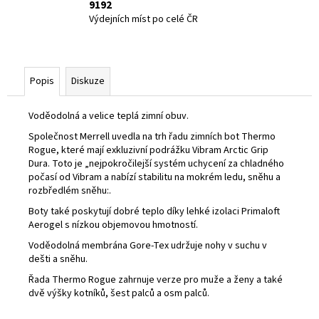
9192
Výdejních míst po celé ČR
Popis
Diskuze
Voděodolná a velice teplá zimní obuv.
Společnost Merrell uvedla na trh řadu zimních bot Thermo
Rogue, které mají exkluzivní podrážku Vibram Arctic Grip
Dura.
Toto je „nejpokročilejší systém uchycení za chladného
počasí od Vibram a nabízí stabilitu na mokrém ledu, sněhu a
rozbředlém sněhu:.
Boty také poskytují dobré teplo díky lehké izolaci Primaloft
Aerogel s nízkou objemovou hmotností.
Voděodolná membrána Gore-Tex udržuje nohy v suchu v
dešti a sněhu.
Řada Thermo Rogue zahrnuje verze pro muže a ženy a také
dvě výšky kotníků, šest palců a osm palců.