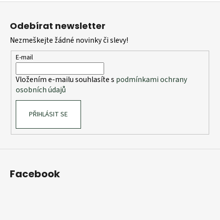
Z
á
Odebírat newsletter
p
Nezmeškejte žádné novinky či slevy!
a
t
E-mail
í
Vložením e-mailu souhlasíte s
podmínkami ochrany
osobních údajů
PŘIHLÁSIT SE
Facebook